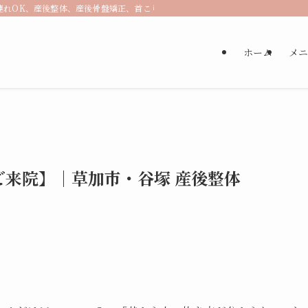
』子連れOK、産後整体、産後骨盤矯正、首こり、肩こり、腰痛
ホーム
メニ
来院】｜草加市・谷塚 産後整体